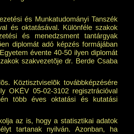
 Vezetési és Munkatudományi Tanszék
al és oktatásával. Különféle szakok
ezetési és menedzsment tantárgyak
dõen diplomát adó képzés formájában
Egyetem évente 40-50 ilyen diplomát
szakok szakvezetõje dr. Berde Csaba
õs. Köztisztviselõk továbbképzésére
ly OKÉV 05-02-3102 regisztrációval
tén több éves oktatási és kutatási
ja az is, hogy a statisztikai adatok
élyt tartanak nyilván. Azonban, ha