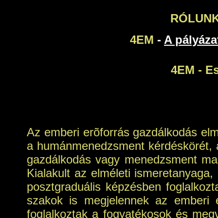
RÓLUN
4EM
-
A pályáza
4EM - E
Az emberi erõforrás gazdálkodás elmé
a humánmenedzsment kérdéskörét, am
gazdálkodás vagy menedzsment ma má
Kialakult az elméleti ismeretanyaga
posztgraduális képzésben foglalkozt
szakok is megjelennek az emberi e
foglalkoztak a fogyatékosok és meg