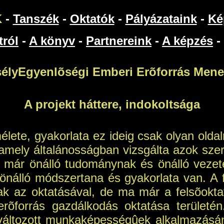
K
-
Tanszék
-
Oktatók
-
Pályázataink
-
Ké
tról
-
A könyv
-
Partnereink
-
A képzés
-
sélyEgyenlõségi Emberi Erõforrás Men
A projekt háttere, indokoltsága
lete, gyakorlata ez ideig csak olyan oldalr
ely általánosságban vizsgálta azok szere
r önálló tudománynak és önálló vezetési
, önálló módszertana és gyakorlata van. A 
ak az oktatásával, de ma már a felsõokt
rõforrás gazdálkodás oktatása terület
változott munkaképességûek alkalmazásán