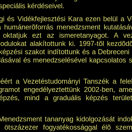
speciális kérdéseivel.
 és Vidékfejlesztési Kara ezen belül a
 a humánerõforrás menedzsment kutatásáv
is oktatjuk ezt az ismeretanyagot. A v
odulokat alakítottunk ki. 1997-tõl kezdõ
pzési szakot indítottunk és a Debreceni 
odásával és menedzselésével kapcsolatos 
ért a Vezetéstudományi Tanszék a felel
ramot engedélyeztettünk 2002-ben, ame
képzés, mind a graduális képzés terüle
enedzsment tananyag kidolgozását indokol
 ötszázezer fogyatékossággal élõ szem