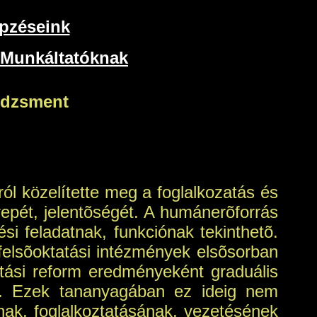
pzéseink
Munkáltatóknak
edzsment
ól közelítette meg a foglalkozatás és
pét, jelentõségét. A humánerõforrás
 feladatnak, funkciónak tekinthetõ.
felsõoktatási intézmények elsõsorban
atási reform eredményeként graduális
én. Ezek tananyagában ez ideig nem
ak, foglalkoztatásának, vezetésének