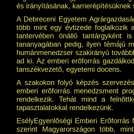
és irányításának, karrierépítésüknek 
A Debreceni Egyetem Agrárgazdasági
több mint egy évtizede foglalkozik
tantervében önálló tantárgyként 
tananyagában pedig, ilyen témájú m
humánmenedzser szakirányú továbbké
ad ki. Az emberi erõforrás gazdálk
tanszékvezetõ, egyetemi docens.
A szakokon folyó képzés szervezésé
emberi erõforrás menedzsment prog
rendelkezik. Tehát mind a felnõtt
tapasztalatokkal rendelkezünk.
EsélyEgyenlõségi Emberi Erõforrás M
szerint Magyarországon több, mint