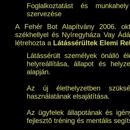
Foglalkoztatást és munkahely
szervezése
A Fehér Bot Alapítvány 2006. ok
székhellyel és Nyíregyháza Vay Ádám 
létrehozta a
Látássérültek Elemi Re
Látássérült személyek önálló éle
helyreállítása, állapot és helyz
alapján.
Az új élethelyzetben szüks
használatának elsajátítása.
Az ügyfelek állapotának és igén
fejlesztõ tréning és mentális segí