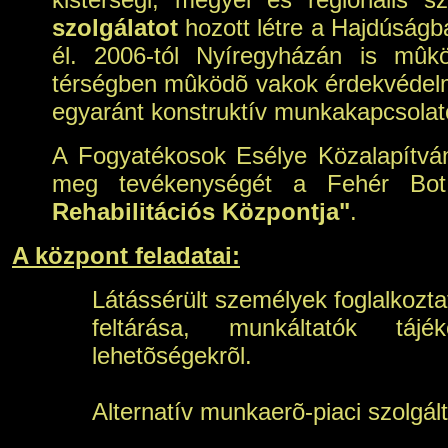
szolgálatot
hozott létre a Hajdúságb
él. 2006-tól Nyíregyházán is mûkö
térségben mûködõ vakok érdekvédelmév
egyaránt konstruktív munkakapcsolato
A Fogyatékosok Esélye Közalapítvá
meg tevékenységét a Fehér Bot 
Rehabilitációs Központja"
.
A központ feladatai:
Látássérült személyek foglalkoz
feltárása, munkáltatók tájé
lehetõségekrõl.
Alternatív munkaerõ-piaci szolgál