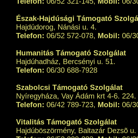
Telefon:
06/52 321-145,
Mobil:
06/3
Észak-Hajdúsági Támogató Szolgá
Hajdúdorog, Nánási u. 4.
Telefon:
06/52 572-078,
Mobil:
06/3
Humanitás Támogató Szolgálat
Hajdúhadház, Bercsényi u. 51.
Telefon:
06/30 688-7928
Szabolcsi Támogató Szolgálat
Nyíregyháza, Vay Ádám krt 4-6. 224. 
Telefon:
06/42 789-723,
Mobil:
06/3
Vitalitás Támogató Szolgálat
Hajdúböszörmény, Baltazár Dezsõ u.