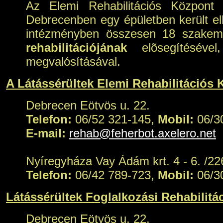
Az Elemi Rehabilitációs Központ 
Debrecenben egy épületben került el
intézményben összesen 18 szakembe
rehabilitációjának
elõsegítésével
megvalósításával.
A Látássérültek Elemi Rehabilitációs 
Debrecen Eötvös u. 22.
Telefon:
06/52 321-145,
Mobil:
06/3
E-mail:
rehab@feherbot.axelero.net
Nyíregyháza Vay Ádám krt. 4 - 6. /226
Telefon:
06/42 789-723,
Mobil:
06/3
Látássérültek Foglalkozási Rehabilitá
Debrecen Eötvös u. 22.