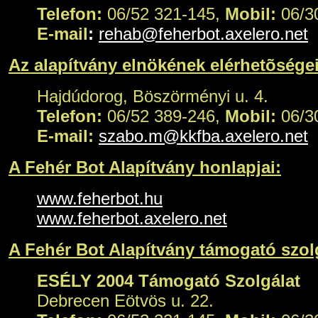
Telefon:
06/52 321-145,
Mobil:
06/3
E-mail
:
rehab@feherbot.axelero.net
Az alapítvány elnökének elérhetõségei
Hajdúdorog, Böszörményi u. 4.
Telefon:
06/52 389-246,
Mobil:
06/3
E-mail:
szabo.m@kkfba.axelero.net
A Fehér Bot Alapítvány honlapjai:
www.feherbot.hu
www.feherbot.axelero.net
A Fehér Bot Alapítvány támogató szol
ESÉLY 2004 Támogató Szolgálat
Debrecen Eötvös u. 22.