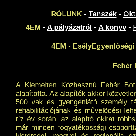
RÓLUNK
-
Tanszék
-
Okt
4EM
-
A pályázatról
-
A könyv
-
4EM - EsélyEgyenlõségi
Fehér 
A Kiemelten Közhasznú Fehér Bot
alapította. Az alapítók akkor közvetl
500 vak és gyengénlátó személy tá
rehabilitációjának és mûvelõdési leh
tíz év során, az alapító okirat több
már minden fogyatékossági csoportta
kistérségi, megyei és regionális 